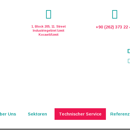
1, Block 205, 11. Street
+90 (262) 373 22 
Industriegebiet Izmit
Kocaeli/Izmit
ber Uns
Sektoren
Technischer Service
Referenz